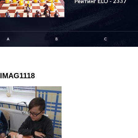
Рейтинг ELO - 2337
A
B
C
IMAG1118