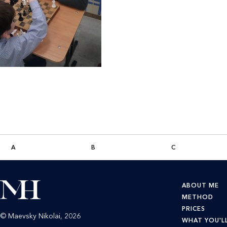
A
B
C
ABOUT ME
METHOD
PRICES
© Maevsky Nikolai, 2026
WHAT YOU'L